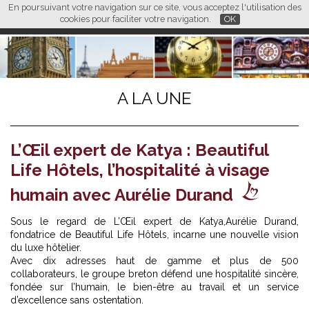
En poursuivant votre navigation sur ce site, vous acceptez l'utilisation des
L M
FR
EN
CN
cookies pour faciliter votre navigation.
OK
A LA UNE
L’Œil expert de Katya : Beautiful
Life Hôtels, l’hospitalité à visage
humain avec Aurélie Durand
Sous le regard de L’Œil expert de Katya,
Aurélie Durand
,
fondatrice de Beautiful Life Hôtels, incarne une nouvelle vision
du luxe hôtelier.
Avec dix adresses haut de gamme et plus de 500
collaborateurs, le groupe breton défend une hospitalité sincère,
fondée sur l’humain, le bien-être au travail et un service
d’excellence sans ostentation.