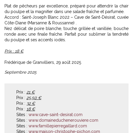
Plat de pêcheurs par excellence, préparé pour attendrir la chair
du poulpe et la magnifier dans une salade fraîche et parfumée.
Accord : Saint-Joseph Blanc 2022 – Cave de Saint-Désirat, cuvée
Côte-Diane (Marsanne & Roussanne) .
Nez délicat de poire blanche, touche grillée et vanillée, bouche
ronde avec une finale fraîche. Parfait pour sublimer la tendreté
du poulpe et ses accents iodés.
Prix : 18 €
Frédérique de Granvilliers, 29 août 2025
Septembre 2025
Prix :
21 €
Prix :
25,50 €
Prix :
32 €
Prix :
18 €
Sites :
www.cave-saint-desirat.com
Sites :
www.domaineduchenerouviere.com
Sites :
www.famillepierregaillard.com
Sites :
www.maison-christophe-pichon.com