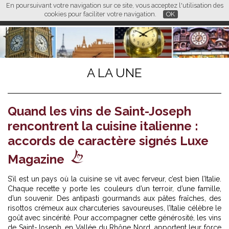
En poursuivant votre navigation sur ce site, vous acceptez l'utilisation des
L M
FR
EN
CN
cookies pour faciliter votre navigation.
OK
A LA UNE
Quand les vins de Saint-Joseph
rencontrent la cuisine italienne :
accords de caractère signés Luxe
Magazine
S’il est un pays où la cuisine se vit avec ferveur, c’est bien l’Italie.
Chaque recette y porte les couleurs d’un terroir, d’une famille,
d’un souvenir. Des antipasti gourmands aux pâtes fraîches, des
risottos crémeux aux charcuteries savoureuses, l’Italie célèbre le
goût avec sincérité. Pour accompagner cette générosité, les vins
de Saint-Joseph, en Vallée du Rhône Nord, apportent leur force