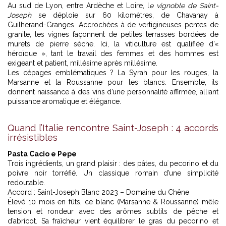
Au sud de Lyon, entre Ardèche et Loire, l
e vignoble de Saint-
Joseph
se déploie sur 60 kilomètres, de Chavanay à
Guilherand-Granges. Accrochées à de vertigineuses pentes de
granite, les vignes façonnent de petites terrasses bordées de
murets de pierre sèche. Ici, la viticulture est qualifiée d’«
héroïque », tant le travail des femmes et des hommes est
exigeant et patient, millésime après millésime.
Les cépages emblématiques ? La Syrah pour les rouges, la
Marsanne et la Roussanne pour les blancs. Ensemble, ils
donnent naissance à des vins d’une personnalité affirmée, alliant
puissance aromatique et élégance.
Quand l’Italie rencontre Saint-Joseph : 4 accords
irrésistibles
Pasta Cacio e Pepe
Trois ingrédients, un grand plaisir : des pâtes, du pecorino et du
poivre noir torréfié. Un classique romain d’une simplicité
redoutable.
Accord : Saint-Joseph Blanc 2023 – Domaine du Chêne
Élevé 10 mois en fûts, ce blanc (Marsanne & Roussanne) mêle
tension et rondeur avec des arômes subtils de pêche et
d’abricot. Sa fraîcheur vient équilibrer le gras du pecorino et