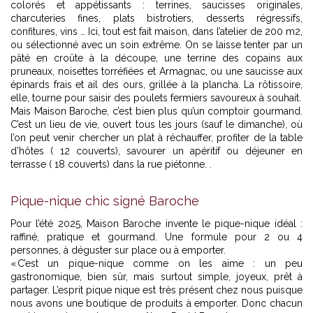
colorés et appétissants : terrines, saucisses originales,
charcuteries fines, plats bistrotiers, desserts régressifs,
confitures, vins … Ici, tout est fait maison, dans l’atelier de 200 m2,
ou sélectionné avec un soin extrême. On se laisse tenter par un
pâté en croûte à la découpe, une terrine des copains aux
pruneaux, noisettes torréfiées et Armagnac, ou une saucisse aux
épinards frais et ail des ours, grillée à la plancha. La rôtissoire,
elle, tourne pour saisir des poulets fermiers savoureux à souhait.
Mais Maison Baroche, c’est bien plus qu’un comptoir gourmand.
C’est un lieu de vie, ouvert tous les jours (sauf le dimanche), où
l’on peut venir chercher un plat à réchauffer, profiter de la table
d’hôtes ( 12 couverts), savourer un apéritif ou déjeuner en
terrasse ( 18 couverts) dans la rue piétonne. .
Pique-nique chic signé Baroche
Pour l’été 2025, Maison Baroche invente le pique-nique idéal :
raffiné, pratique et gourmand. Une formule pour 2 ou 4
personnes, à déguster sur place ou à emporter.
« C’est un pique-nique comme on les aime : un peu
gastronomique, bien sûr, mais surtout simple, joyeux, prêt à
partager. L’esprit pique nique est très présent chez nous puisque
nous avons une boutique de produits à emporter. Donc chacun