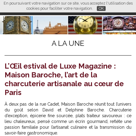
En poursuivant votre navigation sur ce site, vous acceptez l'utilisation des
L M
FR
EN
CN
cookies pour faciliter votre navigation.
OK
A LA UNE
L’Œil estival de Luxe Magazine :
Maison Baroche, l’art de la
charcuterie artisanale au cœur de
Paris
À deux pas de la rue Cadet,
Maison Baroche
réunit tout l’univers
du goût selon David et Delphine Baroche. Charcuterie
d’exception, épicerie fine sourcée, plats traiteur savoureux : ce
lieu chaleureux, pensé comme un écrin gourmand, reflète une
passion familiale pour l’artisanat culinaire et la transmission du
savoir-faire gastronomique.