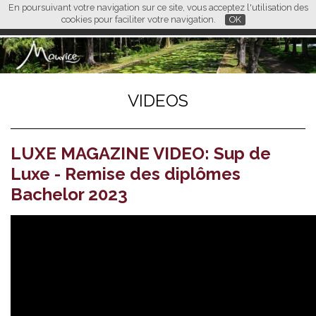
En poursuivant votre navigation sur ce site, vous acceptez l'utilisation des
L M
FR
EN
CN
cookies pour faciliter votre navigation.
OK
VIDEOS
LUXE MAGAZINE VIDEO: Sup de
Luxe - Remise des diplômes
Bachelor 2023