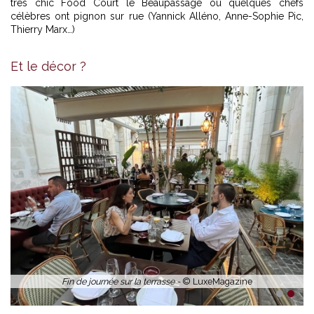
très chic Food Court le Beaupassage où quelques chefs
célèbres ont pignon sur rue (Yannick Alléno, Anne-Sophie Pic,
Thierry Marx…)
Et le décor ?
Fin de journée sur la terrasse -
© LuxeMagazine
1
2