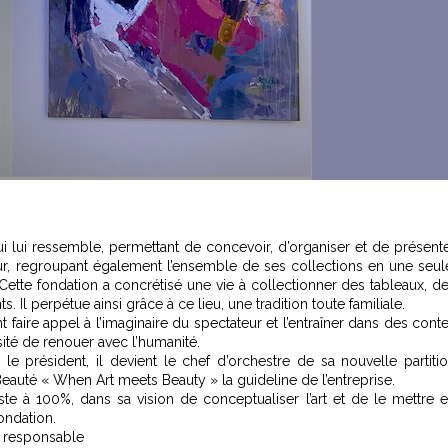
qui lui ressemble, permettant de concevoir, d’organiser et de présent
cœur, regroupant également l’ensemble de ses collections en une seul
 Cette fondation a concrétisé une vie à collectionner des tableaux, d
 Il perpétue ainsi grâce à ce lieu, une tradition toute familiale.
nt faire appel à l’imaginaire du spectateur et l’entraîner dans des cont
sité de renouer avec l’humanité.
e président, il devient le chef d’orchestre de sa nouvelle partiti
la Beauté « When Art meets Beauty » la guideline de l’entreprise.
iste à 100%, dans sa vision de conceptualiser l’art et de le mettre 
fondation.
t responsable