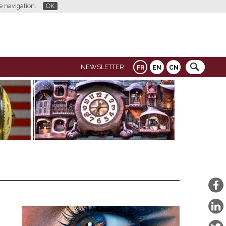
re navigation.
OK
NEWSLETTER
FR
EN
CN