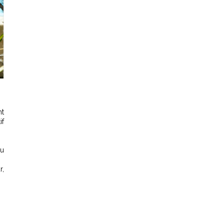
nt
if
au
r,