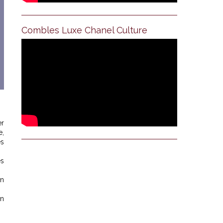
Combles Luxe Chanel Culture
er
e,
es
es
on
en