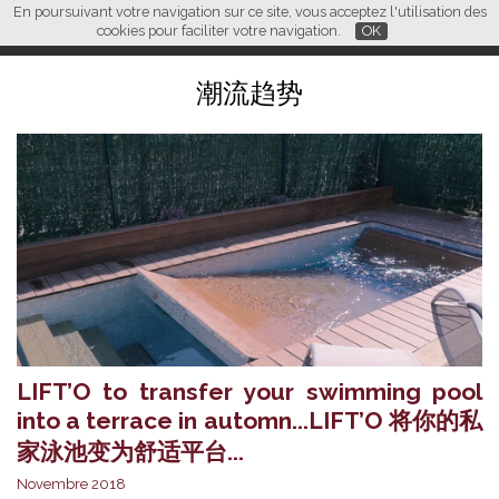
En poursuivant votre navigation sur ce site, vous acceptez l'utilisation des
L M
FR
EN
CN
cookies pour faciliter votre navigation.
OK
潮流趋势
LIFT’O to transfer your swimming pool
into a terrace in automn...LIFT’O 将你的私
家泳池变为舒适平台...
Novembre 2018