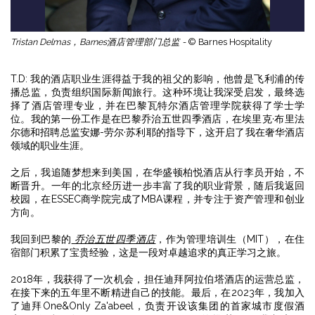
Tristan Delmas，Barnes酒店管理部门总监 -
© Barnes Hospitality
T.D: 我的酒店职业生涯得益于我的祖父的影响，他曾是飞利浦的传
播总监，负责组织国际新闻旅行。这种环境让我深受启发，最终选
择了酒店管理专业，并在巴黎瓦特尔酒店管理学院获得了学士学
位。我的第一份工作是在巴黎乔治五世四季酒店，在埃里克·布里法
尔德和招聘总监安娜-劳尔·苏利耶的指导下，这开启了我在奢华酒店
领域的职业生涯。
之后，我追随梦想来到美国，在华盛顿柏悦酒店从行李员开始，不
断晋升。一年的北京经历进一步丰富了我的职业背景，随后我返回
校园，在ESSEC商学院完成了MBA课程，并专注于资产管理和创业
方向。
我回到巴黎的
乔治五世四季酒店
，作为管理培训生（MIT），在住
宿部门积累了宝贵经验，这是一段对卓越追求的真正学习之旅。
2018年，我获得了一次机会，担任迪拜阿拉伯塔酒店的运营总监，
在接下来的五年里不断精进自己的技能。最后，在2023年，我加入
了迪拜One&Only Za'abeel，负责开设该集团的首家城市度假酒