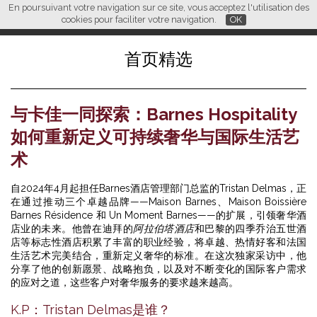
En poursuivant votre navigation sur ce site, vous acceptez l'utilisation des
L M
FR
EN
CN
cookies pour faciliter votre navigation.
OK
首页精选
与卡佳一同探索：Barnes Hospitality
如何重新定义可持续奢华与国际生活艺
术
自2024年4月起担任Barnes酒店管理部门总监的Tristan Delmas，正
在通过推动三个卓越品牌——Maison Barnes、Maison Boissière
Barnes Résidence 和 Un Moment Barnes——的扩展，引领奢华酒
店业的未来。他曾在迪拜的
阿拉伯塔酒店
和巴黎的四季乔治五世酒
店等标志性酒店积累了丰富的职业经验，将卓越、热情好客和法国
生活艺术完美结合，重新定义奢华的标准。在这次独家采访中，他
分享了他的创新愿景、战略抱负，以及对不断变化的国际客户需求
的应对之道，这些客户对奢华服务的要求越来越高。
K.P：Tristan Delmas是谁？