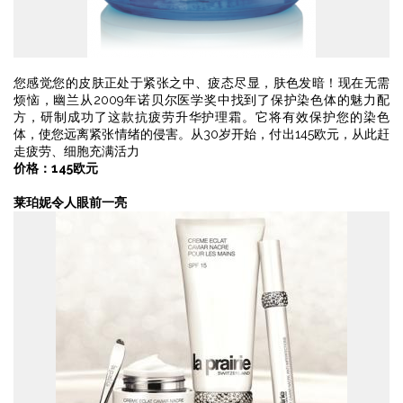
您感觉您的皮肤正处于紧张之中、疲态尽显，肤色发暗！现在无需
烦恼，幽兰从2009年诺贝尔医学奖中找到了保护染色体的魅力配
方，研制成功了这款抗疲劳升华护理霜。它将有效保护您的染色
体，使您远离紧张情绪的侵害。从30岁开始，付出145欧元，从此赶
走疲劳、细胞充满活力
价格：145欧元
莱珀妮令人眼前一亮