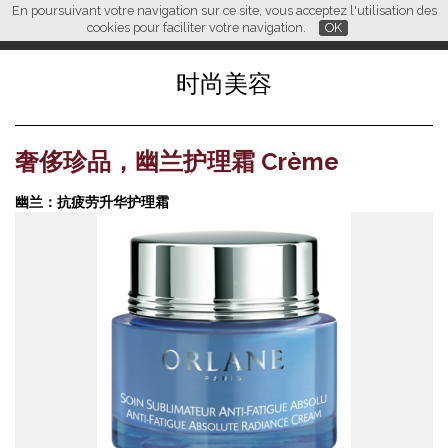
En poursuivant votre navigation sur ce site, vous acceptez l'utilisation des
L M
FR
EN
CN
cookies pour faciliter votre navigation.
OK
时尚美容
奢侈珍品，幽兰护理霜 Crème
幽兰：抗疲劳升华护理霜