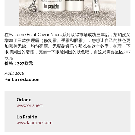
在Système Eclat Caviar Nacré系列取得市场成功三年后，莱珀妮又
增加了三款护理霜（修复霜、手霜和眼霜），您想让自己的肤色更
加完美无缺、均匀亮丽、无瑕剔透吗？那么在这个冬季，护理一下
眼睛周围的暗陈，亮丽一下眼睑周围的肤色吧，而这只需要区区307
欧元…
价格：307欧元
Août 2018
Par
La rédaction
Orlane
www.orlane.fr
La Prairie
www.laprairie.com