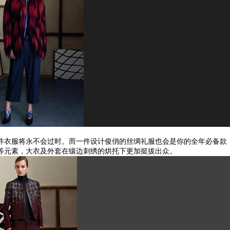
件衣服将永不会过时。而一件设计俊俏的丝绸礼服也会是你的全年必备款
等元素，大衣及外套在镶边刺绣的烘托下更加挺拔出众。