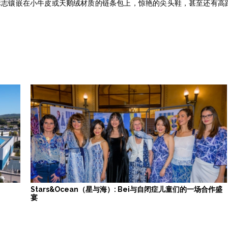
G标志镶嵌在小牛皮或天鹅绒材质的链条包上，惊艳的尖头鞋，甚至还有高
Stars&Ocean（星与海）: Bei与自闭症儿童们的一场合作盛
宴