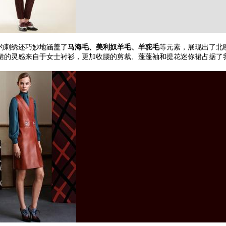
的刺绣还巧妙地涵盖了
马海毛、美利奴羊毛、羊驼毛
等元素，展现出了北
裙的灵感来自于女士衬衫，更加收腰的剪裁、蓬蓬袖和提花迷你裙占据了