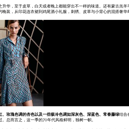
之升华，至于皮草，白天或者晚上都能穿出不一样的味道。还有蒙古羔羊
的晚装，从印花连衣裙到鸡尾酒小礼服，刺绣、皮草与小背心的混搭奢华
红、玫瑰色调的杏色以及一些极冷色调如深灰色、深蓝色、常春藤绿
结合
过。总而言之，这一季的70年代风格鲜明，独树一帜。