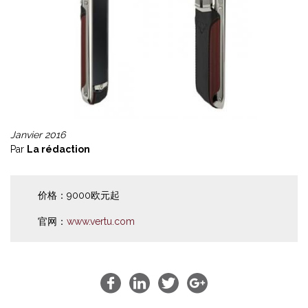
Janvier 2016
Par
La rédaction
价格：9000欧元起
官网：
www.vertu.com