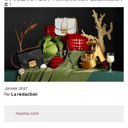
套！
Janvier 2017
Par
La rédaction
miumiu.com