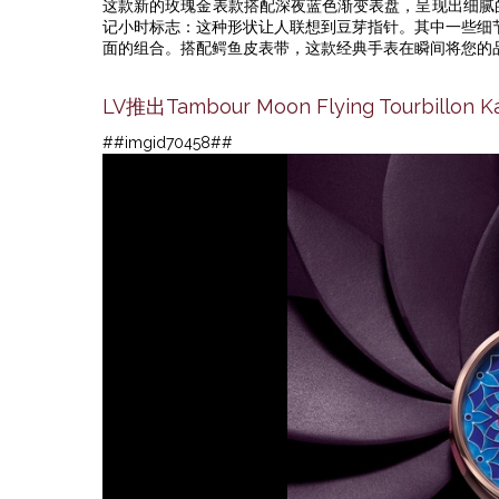
这款新的玫瑰金表款搭配深夜蓝色渐变表盘，呈现出细腻的
记小时标志：这种形状让人联想到豆芽指针。其中一些细
面的组合。搭配鳄鱼皮表带，这款经典手表在瞬间将您的
LV推出Tambour Moon Flying Tourbil
##imgid70458##