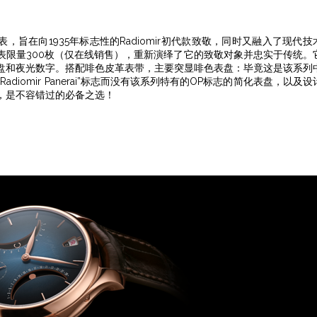
1385腕表，旨在向1935年标志性的Radiomir初代款致敬，同时又融入了现代技
表限量300枚（仅在线销售），重新演绎了它的致敬对象并忠实于传统。
盘和夜光数字。搭配啡色皮革表带，主要突显啡色表盘：毕竟这是该系列
iomir Panerai”标志而没有该系列特有的OP标志的简化表盘，以及设
，是不容错过的必备之选！