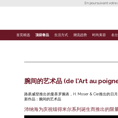
En poursuivant votre n
首页精选
顶级奢品
生活方式
潮流趋势
时尚美容
名仕
腕间的艺术品 (de l'Art au poigne
路易威登推出的曼荼罗腕表，H. Moser & Cie推出的日月腕
新作品：腕间的艺术品
沛纳海为庆祝镭得米尔系列诞生而推出的限