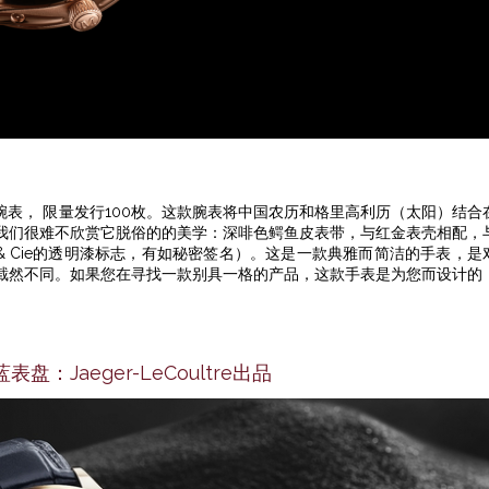
限量款腕表， 限量发行100枚。这款腕表将中国农历和格里高利历（太阳）结合
！我们很难不欣赏它脱俗的的美学：深啡色鳄鱼皮表带，与红金表壳相配，
r & Cie的透明漆标志，有如秘密签名）。这是一款典雅而简洁的手表，是
截然不同。如果您在寻找一款别具一格的产品，这款手表是为您而设计的
蓝表盘：Jaeger-LeCoultre出品