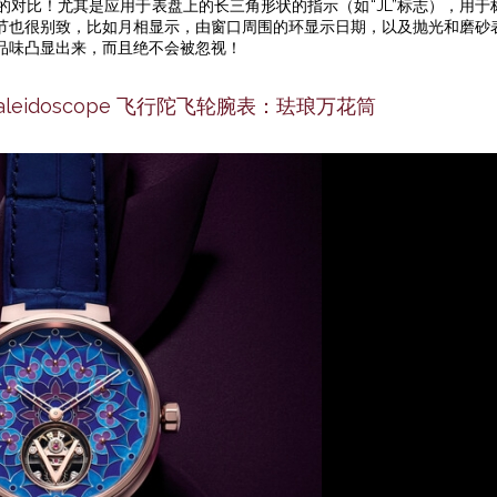
对比！尤其是应用于表盘上的长三角形状的指示（如“JL”标志），用于
节也很别致，比如月相显示，由窗口周围的环显示日期，以及抛光和磨砂
品味凸显出来，而且绝不会被忽视！
lon Kaleidoscope 飞行陀飞轮腕表：珐琅万花筒