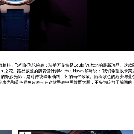
，飞行陀飞轮腕表：珐琅万花筒是Louis Vuitton的最新珍品。这款
m之花。路易威登的腕表设计师Michel Navas解释说：“我们希望以卡莱
上的微妙光影，是对传统珐琅釉料工艺的当代致敬。随着紫色的渐变与蓝
金表壳和蓝色鳄鱼皮表带在这款手表中勇敢而大胆，不失为绽放于腕间的