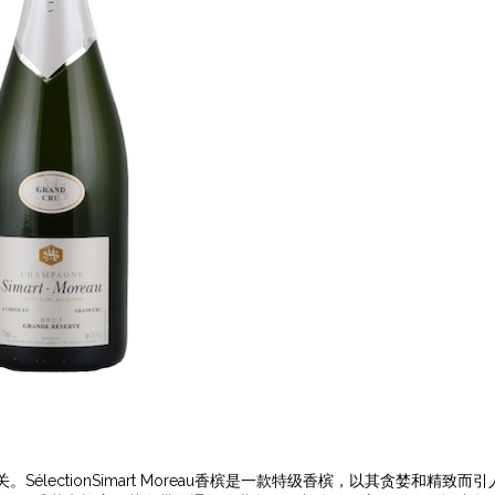
lectionSimart Moreau香槟是一款特级香槟，以其贪婪和精致而引