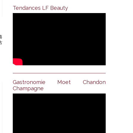
Tendances LF Beauty
喜
古
Gastronomie Moet Chandon
Champagne