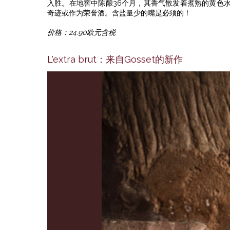
入胜。在地窖中陈酿36个月，其香气散发着煮熟的黄色
奇迹或作为荣誉酒。含盐量少的嘴是必须的！
价格：24.90欧元含税
L'extra brut：来自Gosset的新作