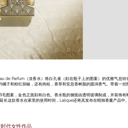
he” Eau de Parfum（淡香水）将白孔雀（刻在瓶子上的图案）的优雅气息转
的橘子和粉红胡椒，还有肉桂，香草和安息香树脂的圆润香气。带着一丝
并饰有孔雀羽毛图案，金色正面刻有白色。香水瓶的侧面由透明玻璃制成，并装饰有
了延长这款香水在家里的使用时间，Lalique还将其发布在蜡烛香薰产品中
rly的新时代女性作品