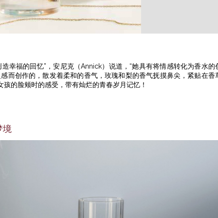
幸福的回忆”，安尼克（Annick）说道，“她具有将情感转化为香水的
mille作为灵感而创作的，散发着柔和的香气，玫瑰和梨的香气抚摸鼻尖，紧贴在香
女孩的脸颊时的感受，带有灿烂的青春岁月记忆！
觉梦境