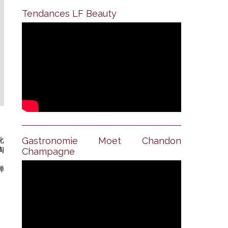
Tendances LF Beauty
Gastronomie Moet Chandon
化
陶
Champagne
蝉
。