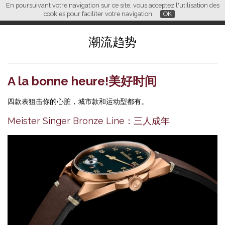
En poursuivant votre navigation sur ce site, vous acceptez l'utilisation des
L M
FR
EN
CN
cookies pour faciliter votre navigation.
OK
潮流趋势
A la bonne heure!美好时间
四款表狙击你的心脏，城市款和运动型都有。
Meister Singer Bronze Line：三人成年