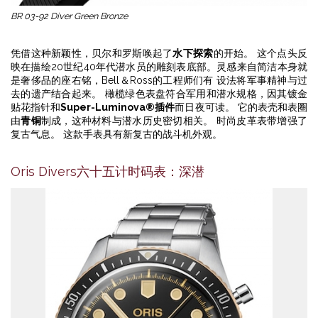
BR 03-92 Diver Green Bronze
凭借这种新颖性，贝尔和罗斯唤起了
水下探索
的开始。 这个点头反
映在描绘20世纪40年代潜水员的雕刻表底部。灵感来自简洁本身就
是奢侈品的座右铭，Bell＆Ross的工程师们有 设法将军事精神与过
去的遗产结合起来。 橄榄绿色表盘符合军用和潜水规格，因其镀金
贴花指针和
Super-Luminova®插件
而日夜可读。 它的表壳和表圈
由
青铜
制成，这种材料与潜水历史密切相关。 时尚皮革表带增强了
复古气息。 这款手表具有新复古的战斗机外观。
Oris Divers六十五计时码表：深潜