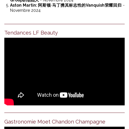
Group的创始人
- Novembre 2024
Aston Martin: 阿斯顿·马丁携其标志性的Vanquish荣耀回归
-
Novembre 2024
Tendances LF Beauty
Gastronomie Moet Chandon Champagne