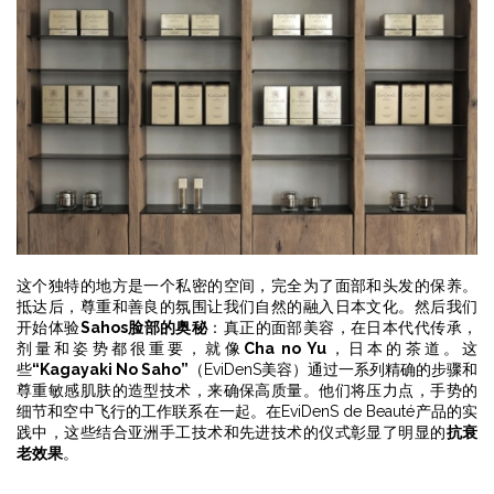
这个独特的地方是一个私密的空间，完全为了面部和头发的保养。
抵达后，尊重和善良的氛围让我们自然的融入日本文化。然后我们
开始体验
Sahos脸部的奥秘
：真正的面部美容，在日本代代传承，
剂量和姿势都很重要，就像
Cha no Yu
，日本的茶道。这
些
“Kagayaki No Saho”
（EviDenS美容）通过一系列精确的步骤和
尊重敏感肌肤的造型技术，来确保高质量。他们将压力点，手势的
细节和空中飞行的工作联系在一起。在EviDenS de Beauté产品的实
践中，这些结合亚洲手工技术和先进技术的仪式彰显了明显的
抗衰
老效果
。