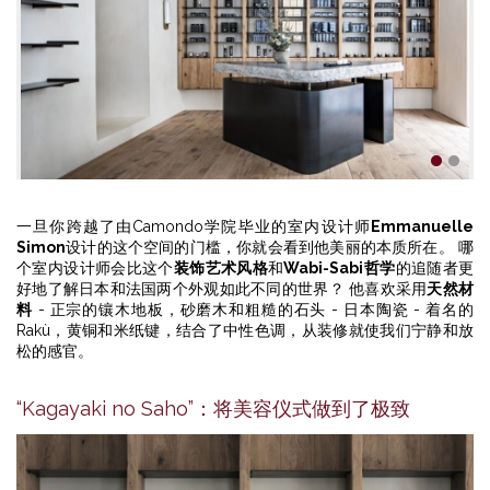
1
2
一旦你跨越了由Camondo学院毕业的室内设计师
Emmanuelle
Simon
设计的这个空间的门槛，你就会看到他美丽的本质所在。 哪
个室内设计师会比这个
装饰艺术风格
和
Wabi-Sabi哲学
的追随者更
好地了解日本和法国两个外观如此不同的世界？ 他喜欢采用
天然材
料
- 正宗的镶木地板，砂磨木和粗糙的石头 - 日本陶瓷 - 着名的
Rakù，黄铜和米纸键，结合了中性色调，从装修就使我们宁静和放
松的感官。
“Kagayaki no Saho”：将美容仪式做到了极致