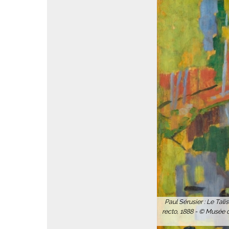
Paul Sérusier : Le Talism
1888 - © Musée d’Orsay,