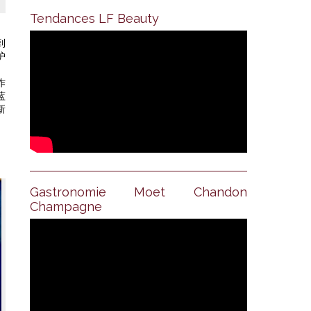
Tendances LF Beauty
到
护
作
蓝
新
Gastronomie Moet Chandon
Champagne