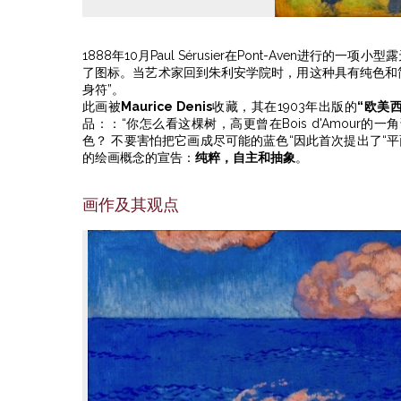
1888年10月Paul Sérusier在Pont-Aven进
了图标。当艺术家回到朱利安学院时，用这种具有纯色和简
身符”。
此画被
Maurice Denis
收藏，其在1903年出版的
“欧美
品：：“你怎么看这棵树，高更曾在Bois d'Amour
色？ 不要害怕把它画成尽可能的蓝色“因此首次提出了“
的绘画概念的宣告：
纯粹，自主和抽象
。
画作及其观点