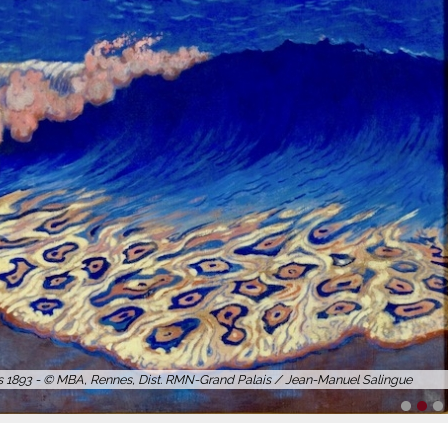
88 - © Musée d'Orsay, Dist. RMN-Grand Palais / Patrice Schmidt
1
2
3