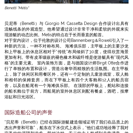
Benetti "Métis"
贝尼蒂（Benetti）与 Giorgio M. Cassetta Design 合作设计出具有
流畅线条的外观造型。他希望通过设计非常干净和柔软的外观来实
现游艇的动态比例。Metis的特点在于长而垂直的船首。
对于室内设计，位于伦敦的设计公司Bannenberg＆Rowell引入了一
种新的方法，一种不对称布局。 海滩俱乐部，主甲板上的主要沙龙
和上甲板上的休息区相对于“传统”布局倾斜了30度，使得欣赏海景
更加有利。带有皮革镶嵌的褪色橡木和碳纤维是使游艇具有“现代风
格“的主要元素。 室内装饰方面，是与德国设计师Birgit Otte合作进
行了单独的布置和设计，营造出奢华而精致的生活氛围。在主甲板
上，除了休闲区和用餐区外，还有一个定制的儿童游戏室，双人舱
和相邻的保姆套房，而在下甲板上有四个大客舱和12人的船员宿
舍，以及在船尾有一个海滩俱乐部。 在顶部的甲板上，舵站和连接
的船长舱位于前方，而船尾的室外休息区则配有餐桌，酒吧，按摩
浴缸和日光浴区。
国际造船公司的声誉
“贝尼蒂（Benetti）已经在国际游艇建造领域证明了我们在品质上的
杰出声誉和可靠”，船东在下水仪式上表示，“他们成功地诠释了我对