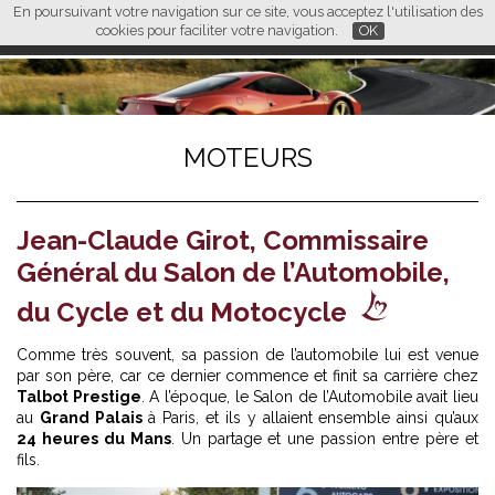
En poursuivant votre navigation sur ce site, vous acceptez l'utilisation des
L M
FR
EN
CN
cookies pour faciliter votre navigation.
OK
MOTEURS
Jean-Claude Girot, Commissaire
Général du Salon de l’Automobile,
du Cycle et du Motocycle
Comme très souvent, sa passion de l’automobile lui est venue
par son père, car ce dernier commence et finit sa carrière chez
Talbot Prestige
. A l’époque, le Salon de l’Automobile avait lieu
au
Grand Palais
à Paris, et ils y allaient ensemble ainsi qu’aux
24 heures du Mans
. Un partage et une passion entre père et
fils.