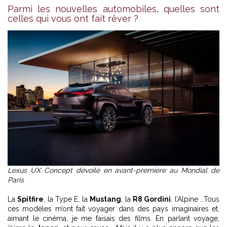
Parmi les nouvelles automobiles, quelles sont
celles qui vous ont fait rêver ?
Lexus UX Concept dévoilé en avant-première au Mondial de
Paris
La
Spitfire
, la Type E, la
Mustang
, la
R8 Gordini
, l’Alpine …Tous
ces modèles m’ont fait voyager dans des pays imaginaires et,
aimant le cinéma, je me faisais des films. En parlant voyage,