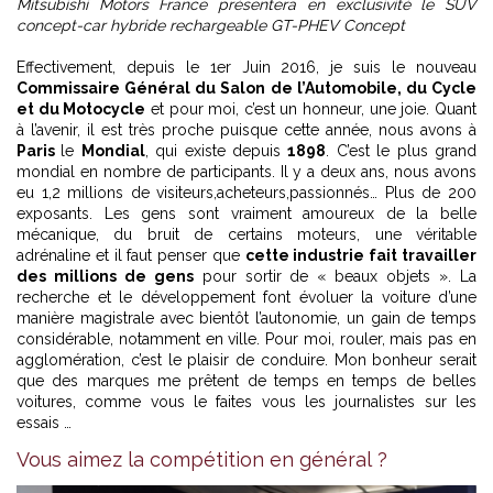
Mitsubishi Motors France présentera en exclusivité le SUV
concept-car hybride rechargeable GT-PHEV Concept
Effectivement, depuis le 1er Juin 2016, je suis le nouveau
Commissaire Général du Salon de l’Automobile, du Cycle
et du Motocycle
et pour moi, c’est un honneur, une joie. Quant
à l’avenir, il est très proche puisque cette année, nous avons à
Paris
le
Mondial
, qui existe depuis
1898
. C’est le plus grand
mondial en nombre de participants. Il y a deux ans, nous avons
eu 1,2 millions de visiteurs,acheteurs,passionnés… Plus de 200
exposants. Les gens sont vraiment amoureux de la belle
mécanique, du bruit de certains moteurs, une véritable
adrénaline et il faut penser que
cette industrie fait travailler
des millions de gens
pour sortir de « beaux objets ». La
recherche et le développement font évoluer la voiture d’une
manière magistrale avec bientôt l’autonomie, un gain de temps
considérable, notamment en ville. Pour moi, rouler, mais pas en
agglomération, c’est le plaisir de conduire. Mon bonheur serait
que des marques me prêtent de temps en temps de belles
voitures, comme vous le faites vous les journalistes sur les
essais …
Vous aimez la compétition en général ?