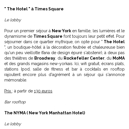
" The Hotel " à Times Square
Le lobby
Pour un premier séjour à
New York
en famille, les lumières et le
dynamisme de
Times Square
font toujours leur petit effet. Pour
séjourner dans ce quartier mythique, on opte pour "
The Hotel
", un boutique-hôtel à la décoration feutrée et chaleureuse bien
qu'un peu vieillotte (fana de design épuré s'abstenir), à deux pas
des théâtres de
Broadway
, du
Rockefeller Center
, du
MoMA
et des grands magasins new-yorkais. Ici, wifi gratuit, écrans plats,
stations Ipod, salle de fitness et bar à cocktails en rooftop
rajoutent encore plus d'agrément à un séjour qui s'annonce
mémorable.
Prix
: à partir de
130 euros
Bar rooftop
The NYMA ( New York Manhattan Hotel)
Le lobby