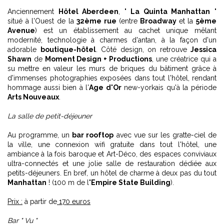
Anciennement
Hôtel Aberdeen
, "
La Quinta Manhattan
"
situé à l'Ouest de la
32ème rue
(entre
Broadway
et la
5ème
Avenue
) est un établissement au cachet unique mêlant
modernité, technologie à charmes d'antan, à la façon d'un
adorable
boutique-hôtel
. Côté design, on retrouve
Jessica
Shawn
de
Moment Design + Productions
, une créatrice qui a
su mettre en valeur les murs de briques du bâtiment grâce à
d'immenses photographies exposées dans tout l'hôtel, rendant
hommage aussi bien à l'
Age d'Or
new-yorkais qu'à la période
Arts Nouveaux
.
La salle de petit-déjeuner
Au programme, un
bar rooftop
avec vue sur les gratte-ciel de
la ville, une connexion wifi gratuite dans tout l'hôtel, une
ambiance à la fois baroque et Art-Déco, des espaces conviviaux
ultra-connectés et une jolie salle de restauration dédiée aux
petits-déjeuners. En bref, un hôtel de charme à deux pas du tout
Manhattan
! (100 m de l
'Empire State Building
).
Prix :
à partir de
170 euros
Bar " Vu "