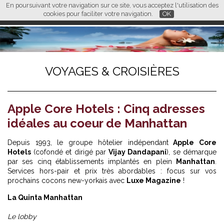
En poursuivant votre navigation sur ce site, vous acceptez l'utilisation des
L M
FR
EN
CN
cookies pour faciliter votre navigation.
OK
VOYAGES & CROISIÈRES
Apple Core Hotels : Cinq adresses
idéales au coeur de Manhattan
Depuis 1993, le groupe hôtelier indépendant
Apple Core
Hotels
(cofondé et dirigé par
Vijay Dandapani
), se démarque
par ses cinq établissements implantés en plein
Manhattan
.
Services hors-pair et prix très abordables : focus sur vos
prochains cocons new-yorkais avec
Luxe Magazine
!
La Quinta Manhattan
Le lobby