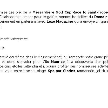
remise des prix de la
Messardière Golf Cup Race to Saint-Trop
 Eclats de rire, amour pour le golf et bonnes bouteilles du
Domain
évènement en partenariat avec
Luxe Magazine
qui a envoyé un gra
!
grands vainqueurs
lis
arrivé deuxième dans le classement net) qui remporte notre grand pr
Il va donc s'envoler pour
l'île Maurice
à la découverte d'un pet
ce cinq étoiles l'attendra et il pourra profiter des nombreuses activit
riez-vous entre piscine, plage,
Spa par Clarins
, randonnée, jet-ski 