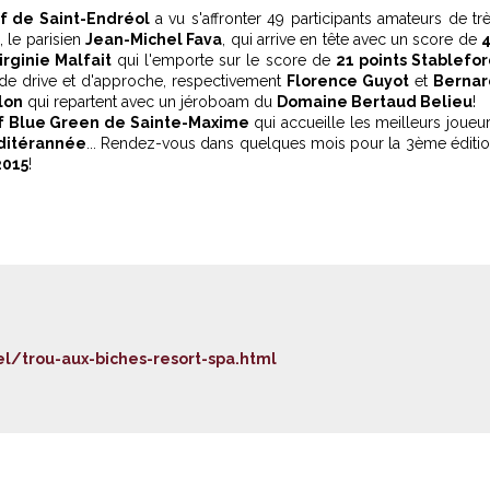
f de Saint-Endréol
a vu s'affronter 49 participants amateurs de tr
, le parisien
Jean-Michel Fava
, qui arrive en tête avec un score de
irginie Malfait
qui l'emporte sur le score de
21 points Stablefo
 de drive et d'approche, respectivement
Florence Guyot
et
Bernar
lon
qui repartent avec un jéroboam du
Domaine Bertaud Belieu
!
f Blue Green de Sainte-Maxime
qui accueille les meilleurs joueu
ditérannée
... Rendez-vous dans quelques mois pour la 3ème éditi
2015
!
/trou-aux-biches-resort-spa.html