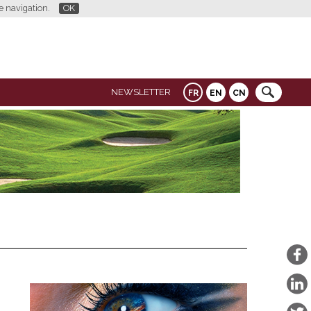
re navigation.
OK
NEWSLETTER
FR
EN
CN