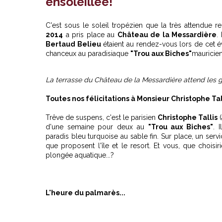
ensoleillée!
C'est sous le soleil tropézien que la très attendue 
2014
a pris place au
Château de la Messardière
.
Bertaud Belieu
étaient au rendez-vous lors de cet 
chanceux au paradisiaque
"Trou aux Biches"
mauricien
La terrasse du Château de la Messardière attend les 
Toutes nos félicitations à Monsieur Christophe Tal
Trêve de suspens, c'est le parisien
Christophe Tallis
(
d'une semaine pour deux au
"Trou aux Biches"
. 
paradis bleu turquoise au sable fin. Sur place, un servi
que proposent l'île et le resort. Et vous, que choisi
plongée aquatique...?
L'heure du palmarès...