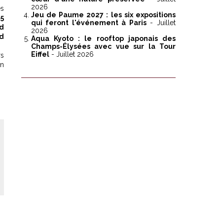
2026
ès
Jeu de Paume 2027 : les six expositions
45
qui feront l'événement à Paris
- Juillet
rd
2026
d
Aqua Kyoto : le rooftop japonais des
Champs-Élysées avec vue sur la Tour
Eiffel
- Juillet 2026
rs
on