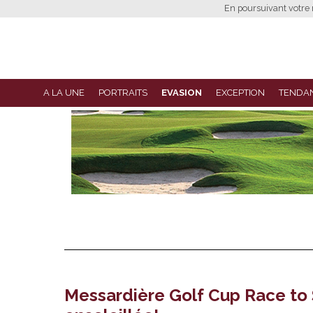
En poursuivant votre n
A LA UNE
PORTRAITS
EVASION
EXCEPTION
TENDA
Messardière Golf Cup Race to S