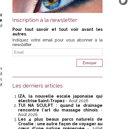
ez
Inscription à la newsletter
e
nd
Pour tout savoir et tout voir avant les
autres.
Indiquez votre email pour vous abonner à la
newsletter :
ix
it
és
et
Les derniers articles
IZA, la nouvelle escale japonaise qui
électrise Saint-Tropez
- Août 2026
TUI NA SCULPT : quand le drainage
rencontre l'art du massage chinois
-
Août 2026
Les 4 plus beaux parcs naturels de
Croatie : une autre façon de voyager au
cœur d'une nature préservée
- Juillet