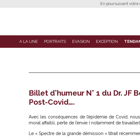
En poursuivant votre n
A LA UNE
PORTRAITS
EVASION
EXCEPTION
TENDA
Billet d'humeur N° 1 du Dr. JF B
Post-Covid….
Avec les conséquences de l’épidémie de Covid, nous as
moral affaibli, perte de l’envie ( notamment de travailler
Le « Spectre de la grande démission » titrait récemm