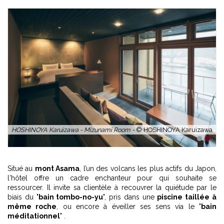
HOSHINOYA Karuizawa - Mizunami Room -
© HOSHINOYA Karuizawa
1
2
Situé au
mont Asama
, l’un des volcans les plus actifs du Japon,
l'hôtel offre un cadre enchanteur pour qui souhaite se
ressourcer. Il invite sa clientèle à recouvrer la quiétude par le
biais du "
bain tombo-no-yu
", pris dans une
piscine taillée à
même roche
, ou encore à éveiller ses sens via le "
bain
méditationnel
" .