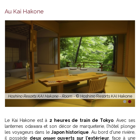
Au Kai Hakone
Hoshino Resorts KAI Hakone - Room -
© Hoshino Resorts KAI Hakone
1
2
Le Kai Hakone est à
2 heures de train de Tokyo
. Avec ses
lanternes odawara et son décor de marqueterie, l’hôtel plonge
les voyageurs dans le
Japon historique
. Au bord d'une rivière,
il possède
deux
onsen
ouverts sur l’extérieur
, face à une