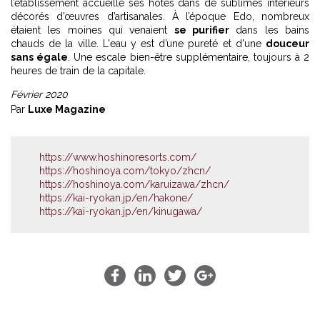
l’établissement accueille ses hôtes dans de sublimes intérieurs
décorés d’œuvres d’artisanales. À l’époque Edo, nombreux
étaient les moines qui venaient
se purifier
dans les bains
chauds de la ville. L'eau y est d’une pureté et d'une
douceur
sans égale
. Une escale bien-être supplémentaire, toujours à 2
heures de train de la capitale.
Février 2020
Par
Luxe Magazine
https://www.hoshinoresorts.com/
https://hoshinoya.com/tokyo/zhcn/
https://hoshinoya.com/karuizawa/zhcn/
https://kai-ryokan.jp/en/hakone/
https://kai-ryokan.jp/en/kinugawa/