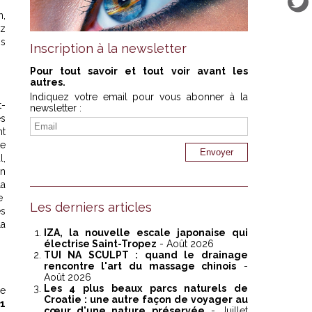
n,
ez
os
Inscription à la newsletter
Pour tout savoir et tout voir avant les
autres.
Indiquez votre email pour vous abonner à la
t-
newsletter :
es
nt
te
l,
on
la
ie
Les derniers articles
és
La
IZA, la nouvelle escale japonaise qui
électrise Saint-Tropez
- Août 2026
TUI NA SCULPT : quand le drainage
rencontre l'art du massage chinois
-
Août 2026
Les 4 plus beaux parcs naturels de
re
Croatie : une autre façon de voyager au
F1
cœur d'une nature préservée
- Juillet