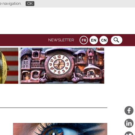
re navigation.
OK
NEWSLETTER
FR
EN
CN