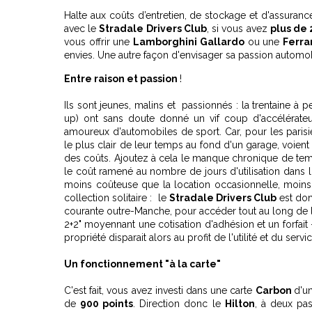
Halte aux coûts d’entretien, de stockage et d'assurance
avec le
Stradale Drivers Club
, si vous avez
plus de 
vous offrir une
Lamborghini Gallardo
ou une
Ferra
envies. Une autre façon d'envisager sa passion automobi
Entre raison et passion
!
Ils sont jeunes, malins et passionnés : la trentaine à 
up) ont sans doute donné un vif coup d'accélérate
amoureux d'automobiles de sport. Car, pour les parisi
le plus clair de leur temps au fond d'un garage, voie
des coûts. Ajoutez à cela le manque chronique de temps p
le coût ramené au nombre de jours d'utilisation dans l'an
moins coûteuse que la location occasionnelle, moins 
collection solitaire : le
Stradale Drivers Club
est don
courante outre-Manche, pour accéder tout au long de l'
2+2" moyennant une cotisation d'adhésion et un forfait -
propriété disparait alors au profit de l'utilité et du servi
Un fonctionnement "à la carte"
C'est fait, vous avez investi dans une carte
Carbon
d'u
de
900 points
. Direction donc le
Hilton
, à deux pas