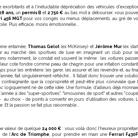
 exorbitants et à l'inéluctable dépréciation des véhicules d'exceptio
28 ans,
un
permis B
et
2 750 €
au bas mot à débourser, vous pouv
ri 456 MGT
pour vos congés ou menus déplacements, au gré de v
le. Plus efficace, moins émotionnelle...
peine entamée,
Thomas Gelot
(ex McKinsey) et
Jérôme Mur
(ex star
ur au marché des sportives de luxe en imaginant un club pour l
ens notamment, le constat est souvent le même : les voitures passe
nt leur cote fondre comme peau de chagrin pour une inflation constan
our les entretenir, les garer, les assurer et les revendre et, au fina
née, fait singulièrement réfléchir... Il fallait donc trouver une soluti
contraignante que la copropriété et peut-être plus conviviale que 
c logiquement né de cette idée. Une formule, d'ailleurs déjà monna
année à des "super-sportives", "limousines de sport" et autres "coup
 au choix - de points à convertir en jours d'utilisation des voitures. 
ce. Et la passion se fait plus raisonnable...
ne valeur de quelque
24 000 €
: vous voilà donc l'heureux propriétai
 de l'
Arc de Triomphe
, pour prendre en main une
Ferrari F430